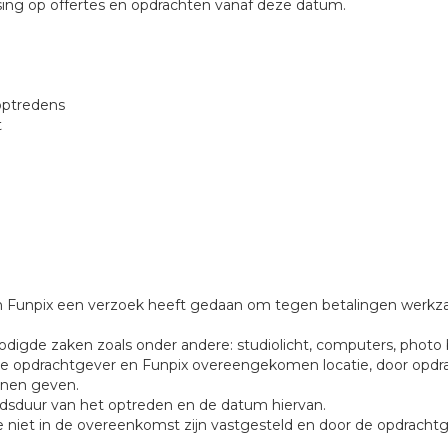
ing op offertes en opdrachten vanaf deze datum.
optredens
t
n Funpix een verzoek heeft gedaan om tegen betalingen werkza
odigde zaken zoals onder andere: studiolicht, computers, photo
de opdrachtgever en Funpix overeengekomen locatie, door opdra
nnen geven.
ijdsduur van het optreden en de datum hiervan.
 niet in de overeenkomst zijn vastgesteld en door de opdrach