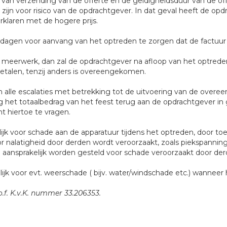
 van verzending van de offerte en de geldigheidsduur van de off
ijn voor risico van de opdrachtgever. In dat geval heeft de opd
erklaren met de hogere prijs.
7 dagen voor aanvang van het optreden te zorgen dat de factuur 
n meerwerk, dan zal de opdrachtgever na afloop van het optred
talen, tenzij anders is overeengekomen.
 alle escalaties met betrekking tot de uitvoering van de overe
 het totaalbedrag van het feest terug aan de opdrachtgever in 
t hiertoe te vragen.
ijk voor schade aan de apparatuur tijdens het optreden, door toe
r nalatigheid door derden wordt veroorzaakt, zoals piekspanning,
l aansprakelijk worden gesteld voor schade veroorzaakt door der
ijk voor evt. weerschade ( bijv. water/windschade etc.) wanneer 
.o.f. K.v.K. nummer 33.206353.