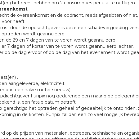
est(en) het recht hebben om 2 consumpties per uur te nuttigen.
overeenkomst
t recht de overeenkomst en de opdracht, reeds afgesloten of niet
 voor heeft.
komst door de opdrachtgever is deze een schadevergoeding vers
t optreden wordt geannuleerd
ssen de 29 en 7 dagen van te voren wordt geannuleerd
er 7 dagen of korter van te voren wordt geannuleerd, echter...
er op de dag ervoor of op de dag van het evenement wordt ge
est(en) .
en aangeleverde, elektriciteit.
er dan een halve meter sneeuw).
e opdrachtgever Funpix nog gedurende een maand de gelegenhei
 bekend is, een fatale datum betreft.
ix gerechtigd het optreden geheel of gedeeltelijk te ontbinden,
oming in de kosten. Funpix zal dan een zo veel mogelijk bevre
eerd op de prijzen van materialen, optreden, technische en organ