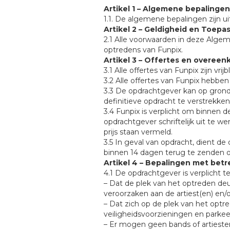
Artikel 1 – Algemene bepalingen
1.1. De algemene bepalingen zijn 
Artikel 2 – Geldigheid en Toepas
2.1 Alle voorwaarden in deze Alge
optredens van Funpix.
Artikel 3 – Offertes en overee
3.1 Alle offertes van Funpix zijn vrijb
3.2 Alle offertes van Funpix hebbe
3.3 De opdrachtgever kan op grond 
definitieve opdracht te verstrekken
3.4 Funpix is verplicht om binnen
opdrachtgever schriftelijk uit te w
prijs staan vermeld.
3.5 In geval van opdracht, dient 
binnen 14 dagen terug te zenden of
Artikel 4 – Bepalingen met bet
4.1 De opdrachtgever is verplicht t
– Dat de plek van het optreden d
veroorzaken aan de artiest(en) en/o
– Dat zich op de plek van het optred
veiligheidsvoorzieningen en parke
– Er mogen geen bands of artiesten