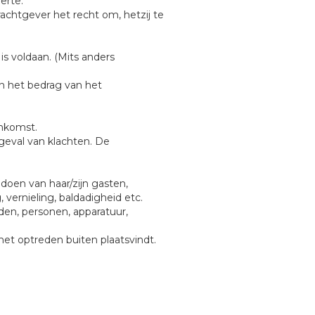
erte.
rachtgever het recht om, hetzij te
is voldaan. (Mits anders
en het bedrag van het
enkomst.
geval van klachten. De
doen van haar/zijn gasten,
 vernieling, baldadigheid etc.
den, personen, apparatuur,
het optreden buiten plaatsvindt.