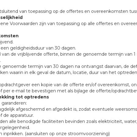
uitsluitend van toepassing op de offertes en overeenkomsten tu
selijkheid
mene Voorwaarden zijn van toepassing op alle offertes en over
nkomsten
lijvend.
n een geldigheidsduur van 30 dagen.
van de vrijblijvende offerte, binnen de genoemde termijn van 1
.
 de genoemde termijn van 30 dagen na ontvangst daarvan, de def
erken waarin in elk geval de datum, locatie, duur van het optreden
de opdrachtgever een kopie van de offerte en/of overeenkomst, 
 per e-mail te bevestigen met als bijlage de offerte/opdrachtbe
rekking tot optredens
e garanderen:
eugdelijk afgeschermd en afgedekt is, zodat eventuele weers
f de apparatuur.
en alle benodigde faciliteiten bevinden zoals elektriciteit, water
ergelegenheid.
 inprikken. (aansluiten op onze stroomvoorziening)