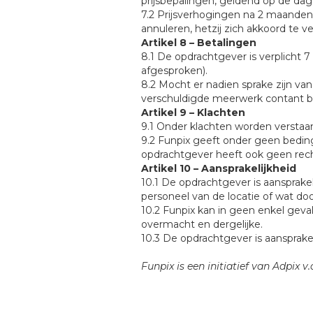
prijsbepalingen, geldend op de dag
7.2 Prijsverhogingen na 2 maanden z
annuleren, hetzij zich akkoord te v
Artikel 8 – Betalingen
8.1 De opdrachtgever is verplicht 
afgesproken).
8.2 Mocht er nadien sprake zijn va
verschuldigde meerwerk contant be
Artikel 9 – Klachten
9.1 Onder klachten worden verstaan
9.2 Funpix geeft onder geen beding
opdrachtgever heeft ook geen rech
Artikel 10 – Aansprakelijkheid
10.1 De opdrachtgever is aansprakel
personeel van de locatie of wat doo
10.2 Funpix kan in geen enkel geva
overmacht en dergelijke.
10.3 De opdrachtgever is aansprakel
Funpix is een initiatief van Adpix v