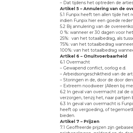
– Dat tijdens het optreden de arti
Artikel 5 – Annulering van de 
5.1 Funpix heeft ten allen tijde he
indien Funpix hier een goede reden
5.2 Bij annulering van de overeen
0 %: wanneer er 30 dagen voor he
25%: van het totaalbedrag, als tu
75%: van het totaalbedrag wanneer 
100%: van het totaalbedrag wanne
Artikel 6 – Onuitvoerbaarheid
6.1 Overmacht
– Gewapend conflict, oorlog e.d.
– Arbeidsongeschiktheid van de arti
– Storingen in de, door de door derd
– Extreem noodweer (Alleen bij me
6.2 In geval van overmacht zal d
verzorgen, tenzij het, naar partijen
6.3 In geval van overmacht is Funp
heeft op vergoeding, of tegemoetk
bieden.
Artikel 7 – Prijzen
7.1 Geoffreerde prijzen zijn gebas