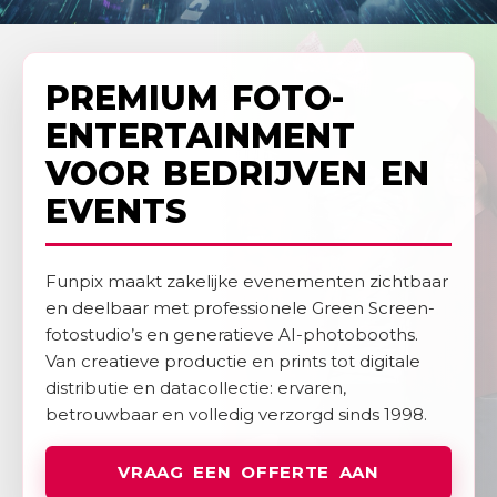
Slide 3 of 5.
PREMIUM FOTO-
ENTERTAINMENT
VOOR BEDRIJVEN EN
EVENTS
Funpix maakt zakelijke evenementen zichtbaar
en deelbaar met professionele Green Screen-
fotostudio’s en generatieve AI-photobooths.
Van creatieve productie en prints tot digitale
distributie en datacollectie: ervaren,
betrouwbaar en volledig verzorgd sinds 1998.
VRAAG EEN OFFERTE AAN