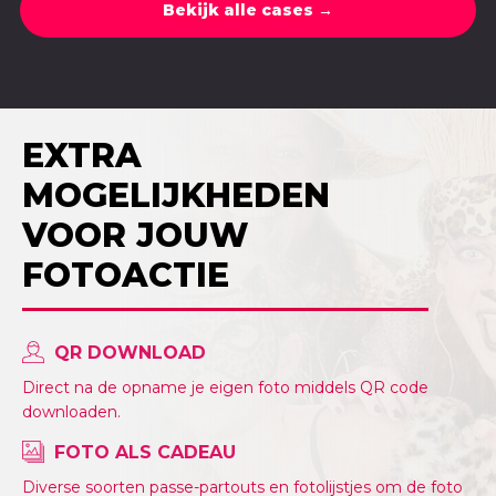
Bekijk alle cases →
EXTRA
MOGELIJKHEDEN
VOOR JOUW
FOTOACTIE
QR DOWNLOAD
Direct na de opname je eigen foto middels QR code
downloaden.
FOTO ALS CADEAU
Diverse soorten passe-partouts en fotolijstjes om de foto