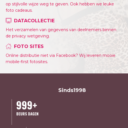
op stijlvolle wijze weg te geven. Ook hebben we leuke
foto cadeaus.
DATACOLLECTIE
Het verzamelen van gegevens van deelnemers binnen
de privacy wetgeving.
FOTO SITES
Online distributie niet via Facebook? Wij leveren mooie
mobile-first fotosites.
Sinds
1998
999+
BEURS DAGEN