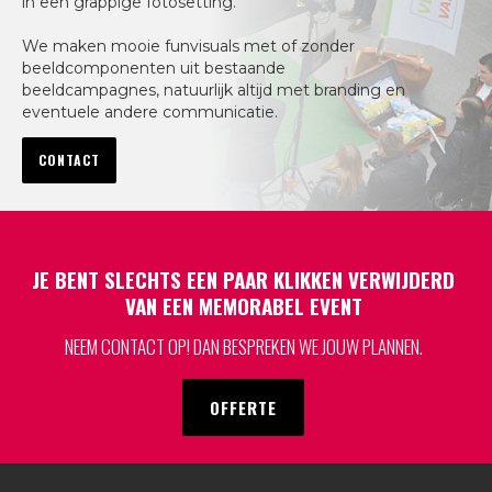
in een grappige fotosetting.
We maken mooie funvisuals met of zonder
beeldcomponenten uit bestaande
beeldcampagnes, natuurlijk altijd met branding en
eventuele andere communicatie.
CONTACT
JE BENT SLECHTS EEN PAAR KLIKKEN VERWIJDERD
VAN EEN MEMORABEL EVENT
NEEM CONTACT OP! DAN BESPREKEN WE JOUW PLANNEN.
OFFERTE