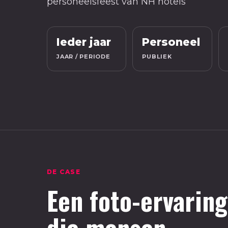
personeelsfeest van NH hotels
Ieder jaar
Personeel
JAAR / PERIODE
PUBLIEK
DE CASE
Een foto-ervaring
die mensen